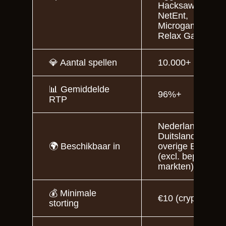
Hacksaw Gamin
NetEnt,
Microgaming,
Relax Gaming
💎 Aantal spellen
10.000+
📊 Gemiddelde
96%+
RTP
Nederland, Belgi
Duitsland en
🌍 Beschikbaar in
overige EU-land
(excl. beperkte
markten)
💰 Minimale
€10 (crypto: €30
storting