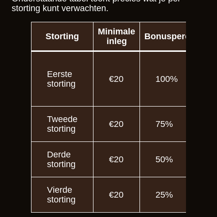
storting kunt verwachten.
Minimale
Storting
Bonuspercentag
inleg
Eerste
€20
100%
storting
Tweede
€20
75%
storting
Derde
€20
50%
storting
Vierde
€20
25%
storting