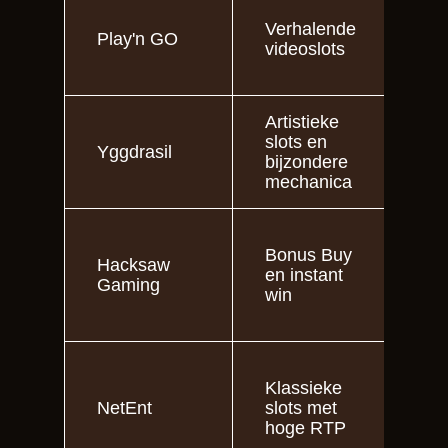
B
Verhalende
D
Play'n GO
videoslots
J
R
Artistieke
V
slots en
B
Yggdrasil
bijzondere
O
mechanica
J
W
Bonus Buy
D
Hacksaw
en instant
W
Gaming
win
C
C
S
Klassieke
G
NetEnt
slots met
Q
hoge RTP
D
A