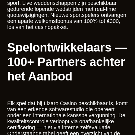
sport. Live weddenschappen zijn beschikbaar
gedurende lopende wedstrijden met real-time
quotewijzigingen. Nieuwe sportspelers ontvangen
een aparte welkomstbonus van 100% tot €300,
los van het casinopakket.
Spelontwikkelaars —
100+ Partners achter
het Aanbod
Elk spel dat bij Lizaro Casino beschikbaar is, komt
van een erkende softwarestudio die opereert
onder een internationale kansspelvergunning. De
kwaliteitscontrole verloopt via onafhankelijke
certificering — niet via interne zelfevaluatie.
Onderstaande tabel geeft een overzicht van de