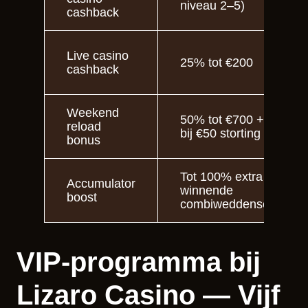
niveau 2–5)
cashback
Live casino
25% tot €200
cashback
Weekend
50% tot €700 + 50 FS
reload
bij €50 storting
bonus
Tot 100% extra op
Accumulator
winnende
boost
combiweddenschappe
VIP-programma bij
Lizaro Casino — Vijf