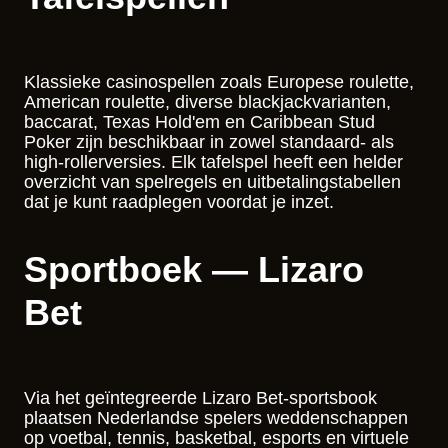
Klassieke casinospellen zoals Europese roulette,
American roulette, diverse blackjackvarianten,
baccarat, Texas Hold'em en Caribbean Stud
Poker zijn beschikbaar in zowel standaard- als
high-rollerversies. Elk tafelspel heeft een helder
overzicht van spelregels en uitbetalingstabellen
dat je kunt raadplegen voordat je inzet.
Sportboek — Lizaro
Bet
Via het geïntegreerde Lizaro Bet-sportsbook
plaatsen Nederlandse spelers weddenschappen
op voetbal, tennis, basketbal, esports en virtuele