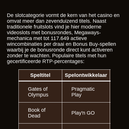
De slotcategorie vormt de kern van het casino en
omvat meer dan zevenduizend titels. Naast
traditionele fruitslots vind je hier moderne
videoslots met bonusrondes, Megaways-
mechanica met tot 117.649 actieve
wincombinaties per draai en Bonus Buy-spellen
waarbij je de bonusronde direct kunt activeren
zonder te wachten. Populaire titels met hun
gecertificeerde RTP-percentages:
Speltitel
Spelontwikkelaar
R
Gates of
Pragmatic
96,
Olympus
Play
Book of
Play'n GO
96,
Dead