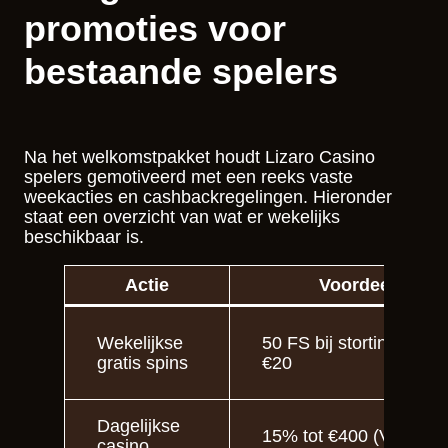
promoties voor
bestaande spelers
Na het welkomstpakket houdt Lizaro Casino
spelers gemotiveerd met een reeks vaste
weekacties en cashbackregelingen. Hieronder
staat een overzicht van wat er wekelijks
beschikbaar is.
Actie
Voordeel
Wekelijkse
50 FS bij storting van
gratis spins
€20
Dagelijkse
15% tot €400 (VIP
casino