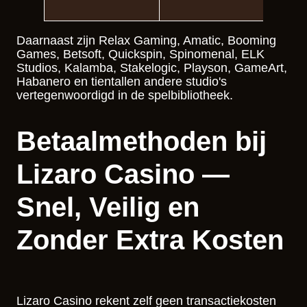
R
Daarnaast zijn Relax Gaming, Amatic, Booming
Games, Betsoft, Quickspin, Spinomenal, ELK
Studios, Kalamba, Stakelogic, Playson, GameArt,
Habanero en tientallen andere studio's
vertegenwoordigd in de spelbibliotheek.
Betaalmethoden bij
Lizaro Casino —
Snel, Veilig en
Zonder Extra Kosten
Lizaro Casino rekent zelf geen transactiekosten