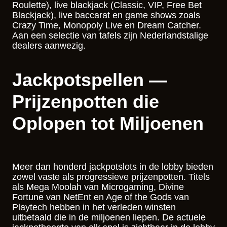
Roulette), live blackjack (Classic, VIP, Free Bet
Blackjack), live baccarat en game shows zoals
Crazy Time, Monopoly Live en Dream Catcher.
Aan een selectie van tafels zijn Nederlandstalige
dealers aanwezig.
Jackpotspellen —
Prijzenpotten die
Oplopen tot Miljoenen
Meer dan honderd jackpotslots in de lobby bieden
zowel vaste als progressieve prijzenpotten. Titels
als Mega Moolah van Microgaming, Divine
Fortune van NetEnt en Age of the Gods van
Playtech hebben in het verleden winsten
uitbetaald die in de miljoenen liepen. De actuele