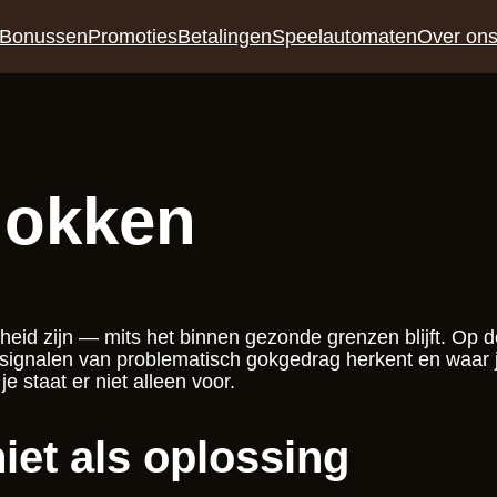
Bonussen
Promoties
Betalingen
Speelautomaten
Over on
Gokken
d zijn — mits het binnen gezonde grenzen blijft. Op de
 signalen van problematisch gokgedrag herkent en waar je
 staat er niet alleen voor.
iet als oplossing