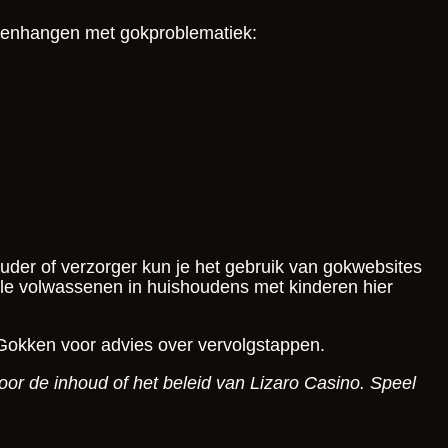
samenhangen met gokproblematiek:
ouder of verzorger kun je het gebruik van gokwebsites
alle volwassenen in huishoudens met kinderen hier
Gokken voor advies over vervolgstappen.
voor de inhoud of het beleid van Lizaro Casino. Speel