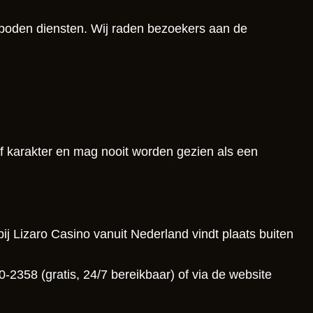
eboden diensten. Wij raden bezoekers aan de
ief karakter en mag nooit worden gezien als een
bij Lizaro Casino vanuit Nederland vindt plaats buiten
2358 (gratis, 24/7 bereikbaar) of via de website