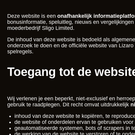
Deze website is een
onafhankelijk informatieplatf
bonusinformatie, speluitleg, nieuws en vergelijkingen
moederbedrijf Sligo Limited.
De inhoud van deze website is bedoeld als algemene in
onderzoek te doen en de officiële website van Lizar
spelregels.
Toegang tot de websit
Wij verlenen je een beperkt, niet-exclusief en herr
gebruik te raadplegen. Dit recht omvat uitdrukkelijk
n
inhoud van deze website te kopiëren, te reproducer
de website of onderdelen ervan te gebruiken voor
geautomatiseerde systemen, bots of scrapers in 
de werking van de website te verstoren of te ond