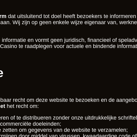
orm
dat uitsluitend tot doel heeft bezoekers te informere
 aan. Wij zijn op geen enkele wijze eigenaar van, werknem
formatie en vormt geen juridisch, financieel of speladvi
o Casino te raadplegen voor actuele en bindende inform
e
oepbaar recht om deze website te bezoeken en de aangebo
iet
het recht om:
en of te distribueren zonder onze uitdrukkelijke schrifte
 commerciële doeleinden;
te zetten om gegevens van de website te verzamelen;
ermijnen door middel van virussen, kwaadaardige code of