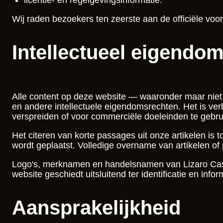
Wij raden bezoekers ten zeerste aan de officiële voo
Intellectueel eigendo
Alle content op deze website — waaronder maar niet b
en andere intellectuele eigendomsrechten. Het is verb
verspreiden of voor commerciële doeleinden te gebru
Het citeren van korte passages uit onze artikelen is
wordt geplaatst. Volledige overname van artikelen of p
Logo's, merknamen en handelsnamen van Lizaro Casi
website geschiedt uitsluitend ter identificatie en info
Aansprakelijkheid