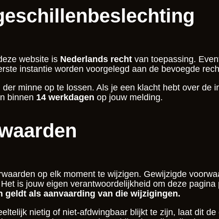
geschillenbeslechting
deze website is
Nederlands recht
van toepassing. Eventu
erste instantie worden voorgelegd aan de bevoegde rech
in der minne op te lossen. Als je een klacht hebt over d
en binnen
14 werkdagen
op jouw melding.
rwaarden
rwaarden op elk moment te wijzigen. Gewijzigde voorw
Het is jouw eigen verantwoordelijkheid om deze pagina 
 geldt als aanvaarding van die wijzigingen.
elijk nietig of niet-afdwingbaar blijkt te zijn, laat dit 