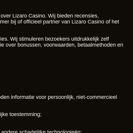
n over Lizaro Casino. Wij bieden recensies,
er bij of officieel partner van Lizaro Casino of het
es. Wij stimuleren bezoekers uitdrukkelijk zelf
atie over bonussen, voorwaarden, betaalmethoden en
den informatie voor persoonlijk, niet-commercieel
lijke toestemming;
 andere schadelijke technologieën;