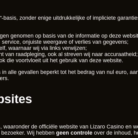
sis, zonder enige uitdrukkelijke of impliciete garanties.
ingen genomen op basis van de informatie op deze websit
service, onjuiste weergave of verlies van gegevens;
lf, waarnaar wij via links verwijzen;
 van raadpleging, ook al streven wij naar accuraatheid;
 die voortvloeit uit het gebruik van deze website.
 in alle gevallen beperkt tot het bedrag van nul euro, 
ers.
bsites
, waaronder de officiële website van Lizaro Casino en 
e bezoeker. Wij hebben
geen controle
over de inhoud, he