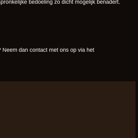
pronkelijke bedoeling zo dicht mogelijk benadert.
? Neem dan contact met ons op via het