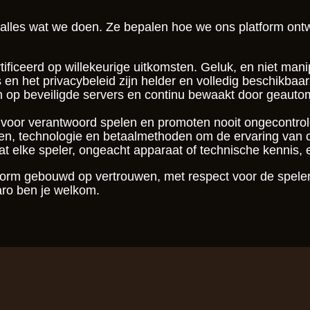
 alles wat we doen. Ze bepalen hoe we ons platform on
tificeerd op willekeurige uitkomsten. Geluk, en niet manip
 het privacybeleid zijn helder en volledig beschikbaar
p beveiligde servers en continu bewaakt door geautom
 voor verantwoord spelen en promoten nooit ongecontro
len, technologie en betaalmethoden om de ervaring van o
t elke speler, ongeacht apparaat of technische kennis,
tform gebouwd op vertrouwen, met respect voor de speler
aro ben je welkom.