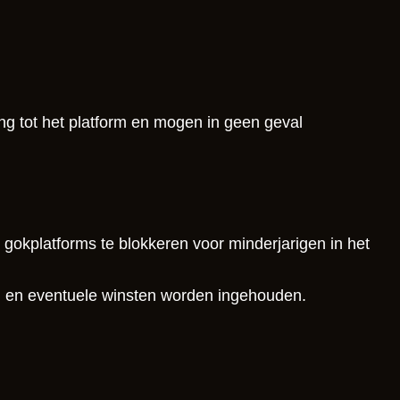
g tot het platform en mogen in geen geval
gokplatforms te blokkeren voor minderjarigen in het
erd en eventuele winsten worden ingehouden.