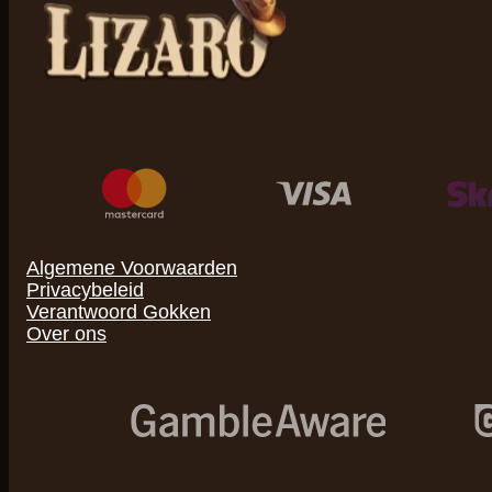
Algemene Voorwaarden
Privacybeleid
Verantwoord Gokken
Over ons