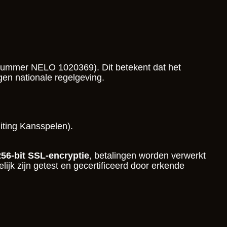
nummer NELO 1020369). Dit betekent dat het
gen nationale regelgeving.
iting Kansspelen).
256-bit SSL-encryptie
, betalingen worden verwerkt
k zijn getest en gecertificeerd door erkende