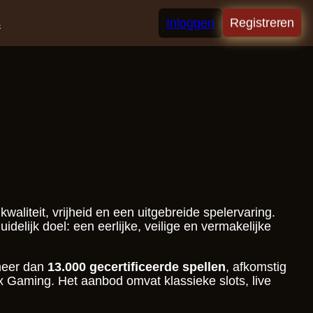
s
Inloggen
Registreren
aliteit, vrijheid en een uitgebreide spelervaring.
elijk doel: een eerlijke, veilige en vermakelijke
 meer dan
13.000 gecertificeerde spellen
, afkomstig
 Gaming. Het aanbod omvat klassieke slots, live