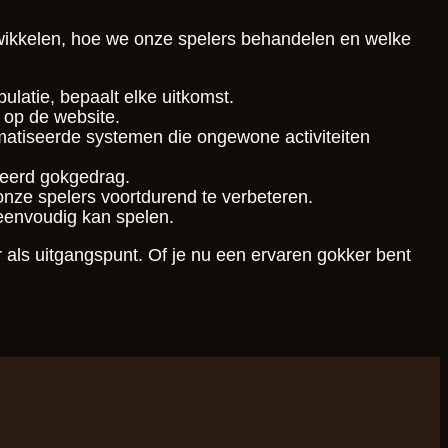
twikkelen, hoe we onze spelers behandelen en welke
ulatie, bepaalt elke uitkomst.
 op de website.
atiseerde systemen die ongewone activiteiten
leerd gokgedrag.
nze spelers voortdurend te verbeteren.
 eenvoudig kan spelen.
 als uitgangspunt. Of je nu een ervaren gokker bent