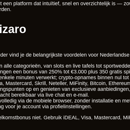
t een platform dat intuïtief, snel en overzichtelijk is —
rden.
izaro
der vind je de belangrijkste voordelen voor Nederlandse
 alle categorieën, van slots en live tafels tot sportwed
gen een bonus van 250% tot €3.000 plus 350 gratis spins
nkele minuten verwerkt; crypto-opnames binnen nul tot 
 Mastercard, Skrill, Neteller, MiFinity, Bitcoin, Ether
gspunten op en genieten van exclusieve aanbiedingen, 
ht bereikbaar via live chat en e-mail.
olledig via de mobiele browser, zonder installatie en met
g voor je account via profielinstellingen.
 welkomstbonus niet. Gebruik iDEAL, Visa, Mastercard, MiF