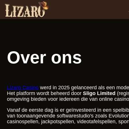
Ga
naar
de
inhoud
Over ons
Lizaro Casino
werd in 2025 gelanceerd als een modern 
Het platform wordt beheerd door
Sligo Limited
(regi
omgeving bieden voor iedereen die van online casino
Vanaf de eerste dag is er geïnvesteerd in een spelb
van toonaangevende softwarestudio's zoals Evolution
casinospellen, jackpotspellen, videotafelspellen, sp