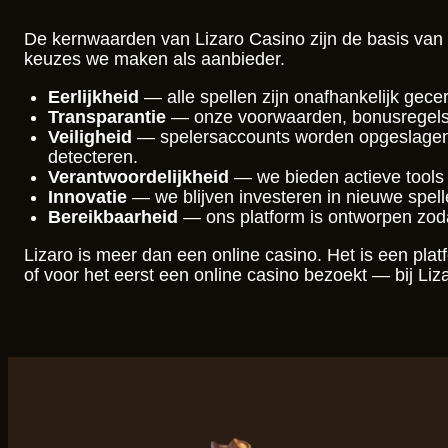
De kernwaarden van Lizaro Casino zijn de basis van
keuzes we maken als aanbieder.
Eerlijkheid
— alle spellen zijn onafhankelijk gecer
Transparantie
— onze voorwaarden, bonusregels en
Veiligheid
— spelersaccounts worden opgeslagen o
detecteren.
Verantwoordelijkheid
— we bieden actieve tools
Innovatie
— we blijven investeren in nieuwe spel
Bereikbaarheid
— ons platform is ontworpen zoda
Lizaro is meer dan een online casino. Het is een pla
of voor het eerst een online casino bezoekt — bij Liz