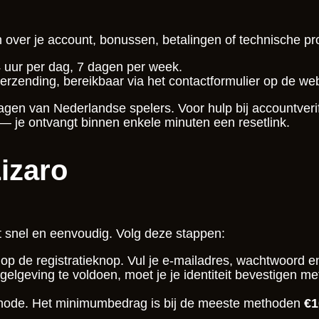
en over je account, bonussen, betalingen of technische 
4 uur per dag, 7 dagen per week.
zending, bereikbaar via het contactformulier op de web
ragen van Nederlandse spelers. Voor hulp bij accountveri
— je ontvangt binnen enkele minuten een resetlink.
Lizaro
snel en eenvoudig. Volg deze stappen:
op de registratieknop. Vul je e-mailadres, wachtwoord 
geving te voldoen, moet je je identiteit bevestigen met 
thode. Het minimumbedrag is bij de meeste methoden
€1