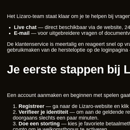
Het Lizaro-team staat klaar om je te helpen bij vrag
Live chat
— direct beschikbaar via de website, 2
E-mail
— voor uitgebreidere vragen of documentver
De klantenservice is meertalig en reageert snel op v
gebruikmaken van de hersteloptie op de loginpagina 
Je eerste stappen bij 
Een account aanmaken en beginnen met spelen gaat 
Registreer
— ga naar de Lizaro-website en klik 
Verifieer je identiteit
— om aan de geldende regel
doorgaans slechts een paar minuten.
Doe een storting
— kies je favoriete betaalme
crypto om je welkomstbonus te activeren.