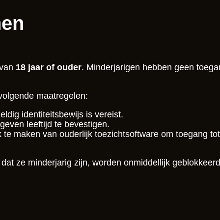
nen
s van
18 jaar of ouder
. Minderjarigen hebben geen toegan
 volgende maatregelen:
eldig identiteitsbewijs is vereist.
egeven leeftijd te bevestigen.
te maken van ouderlijk toezichtsoftware om toegang tot 
d dat ze minderjarig zijn, worden onmiddellijk geblokke